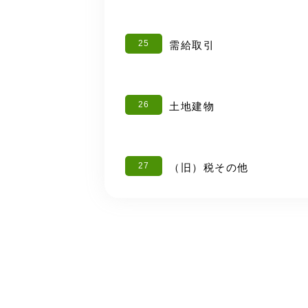
25
需給取引
26
土地建物
27
（旧）税その他