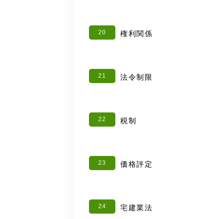
20
権利関係
21
法令制限
22
税制
23
価格評定
24
宅建業法