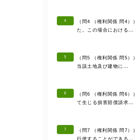
4
（問4 （権利関係 問4
た。この場合における...
5
（問5 （権利関係 問5）
当該土地及び建物に...
6
（問6 （権利関係 問6
て生じる損害賠償請求...
7
（問7 （権利関係 問7）
行使することができる...