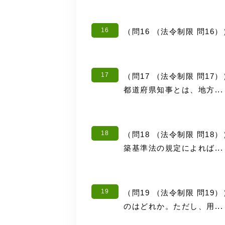
16
（問16 （法令制限 問1
17
（問17 （法令制限 問1
都道府県知事とは、地方...
18
（問18 （法令制限 問1
築基準法の規定によれば...
19
（問19 （法令制限 問1
のはどれか。ただし、用...