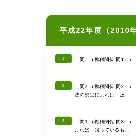
平成22年度（201
1
（問1 （権利関係 問1
2
（問2 （権利関係 問2
法の規定によれば、正...
3
（問3 （権利関係 問3
よれば、誤っているも...