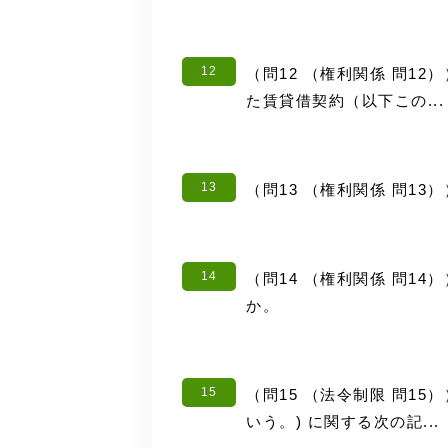
12
（問12 （権利関係 問1
た賃貸借契約（以下この...
13
（問13 （権利関係 問1
14
（問14 （権利関係 問1
か。
15
（問15 （法令制限 問1
いう。) に関する次の記...