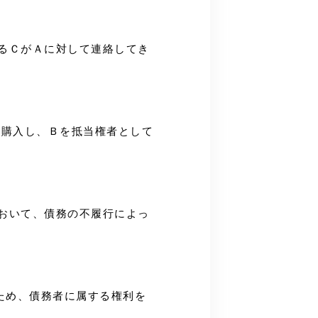
のるＣがＡに対して連絡してき
を購入し、Ｂを抵当権者として
において、債務の不履行によっ
るため、債務者に属する権利を