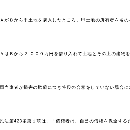
）） ＡがＢから甲土地を購入したところ、甲土地の所有者を名
） ＡはＢから２,０００万円を借り入れて土地とその上の建物
）） 両当事者が損害の賠償につき特段の合意をしていない場合
） 民法第423条第１項は、「債権者は、自己の債権を保全す