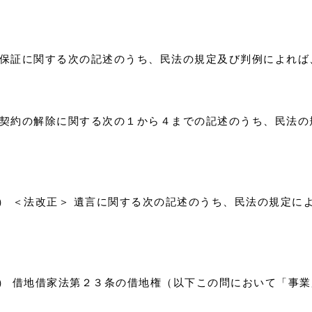
）） 保証に関する次の記述のうち、民法の規定及び判例によれ
）） 契約の解除に関する次の１から４までの記述のうち、民法
0）） ＜法改正＞ 遺言に関する次の記述のうち、民法の規定
1）） 借地借家法第２３条の借地権（以下この問において「事