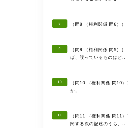
8
（問8 （権利関係 問8
9
（問9 （権利関係 問9
ば、誤っているものはど...
10
（問10 （権利関係 問1
か。
11
（問11 （権利関係 問1
関する次の記述のうち、...