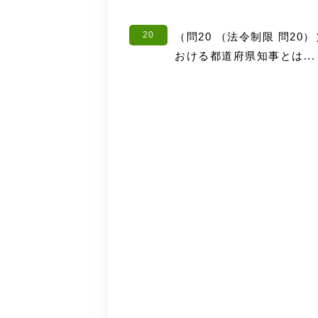
20
（問20 （法令制限 問2
おける都道府県知事とは...