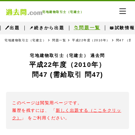
宅地建物取引士（宅建士）
📁問題一覧
🖊出題
📌続きから出題
📖試験情報
宅地建物取引士（宅建士）
問題一覧
平成22年度（2010年）
問47 （需
宅地建物取引士（宅建士） 過去問
平成22年度（2010年）
問47 (需給取引 問47)
このページは閲覧用ページです。
履歴を残すには、 「
新しく出題する（ここをクリッ
ク）
」 をご利用ください。