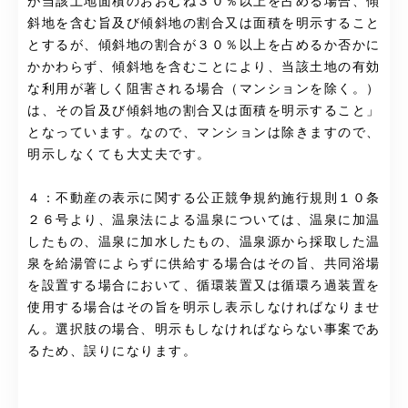
が当該土地面積のおおむね３０％以上を占める場合、傾
斜地を含む旨及び傾斜地の割合又は面積を明示すること
とするが、傾斜地の割合が３０％以上を占めるか否かに
かかわらず、傾斜地を含むことにより、当該土地の有効
な利用が著しく阻害される場合（マンションを除く。）
は、その旨及び傾斜地の割合又は面積を明示すること」
となっています。なので、マンションは除きますので、
明示しなくても大丈夫です。
４：不動産の表示に関する公正競争規約施行規則１０条
２６号より、温泉法による温泉については、温泉に加温
したもの、温泉に加水したもの、温泉源から採取した温
泉を給湯管によらずに供給する場合はその旨、共同浴場
を設置する場合において、循環装置又は循環ろ過装置を
使用する場合はその旨を明示し表示しなければなりませ
ん。選択肢の場合、明示もしなければならない事案であ
るため、誤りになります。