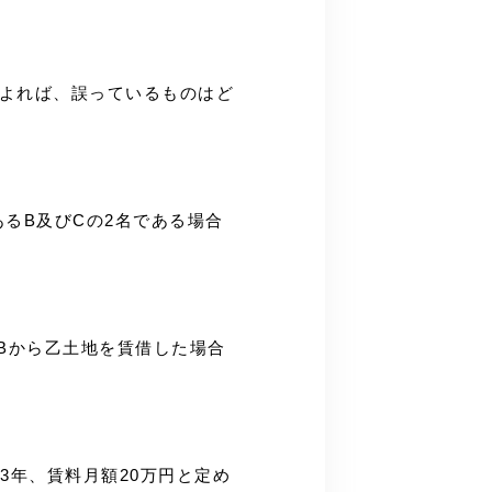
によれば、誤っているものはど
あるB及びCの2名である場合
てBから乙土地を賃借した場合
間3年、賃料月額20万円と定め