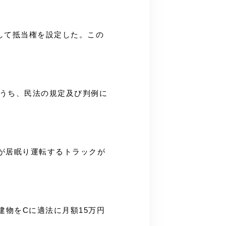
として抵当権を設定した。この
のうち、民法の規定及び判例に
Dが居眠り運転するトラックが
甲建物をCに適法に月額15万円