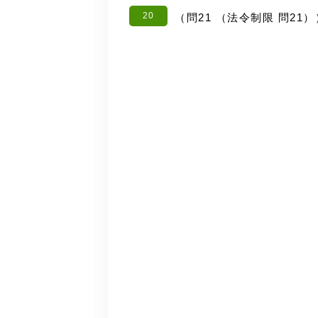
20
（問21 （法令制限 問2