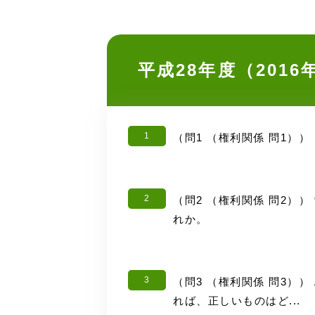
平成28年度（201
1
（問1 （権利関係 問1）
2
（問2 （権利関係 問2
れか。
3
（問3 （権利関係 問3）
れば、正しいものはど...