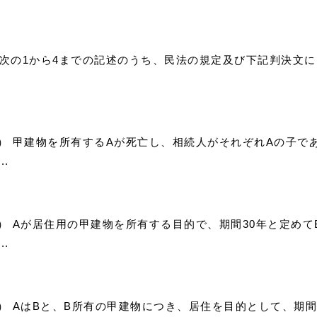
） 次の1から4までの記述のうち、民法の規定及び下記判決文
0）） 甲建物を所有するAが死亡し、相続人がそれぞれAの子で
.
1）） Aが居住用の甲建物を所有する目的で、期間30年と定め
.
2）） AはBと、B所有の甲建物につき、居住を目的として、期