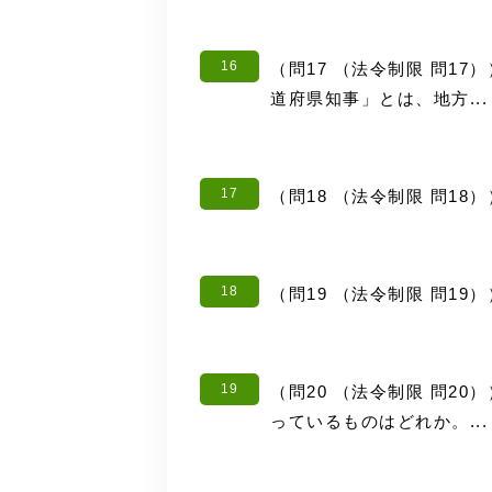
16
（問17 （法令制限 問1
道府県知事」とは、地方...
17
（問18 （法令制限 問1
18
（問19 （法令制限 問1
19
（問20 （法令制限 問2
っているものはどれか。...