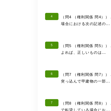
4
（問4 （権利関係 問4）
場合における次の記述の...
5
（問5 （権利関係 問5）
よれば、正しいものは...
6
（問7 （権利関係 問7）
突っ込んで甲建物の一部...
7
（問8 （権利関係 問8）
で転貸している場合にお...