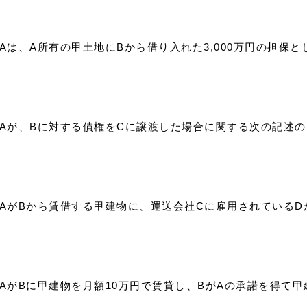
） Aは、A所有の甲土地にBから借り入れた3,000万円の担保
） Aが、Bに対する債権をCに譲渡した場合に関する次の記述
） AがBから賃借する甲建物に、運送会社Cに雇用されている
） AがBに甲建物を月額10万円で賃貸し、BがAの承諾を得て