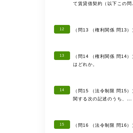
て賃貸借契約（以下この問..
12
（問13 （権利関係 問1
13
（問14 （権利関係 問1
はどれか。
14
（問15 （法令制限 問1
関する次の記述のうち、...
15
（問16 （法令制限 問1