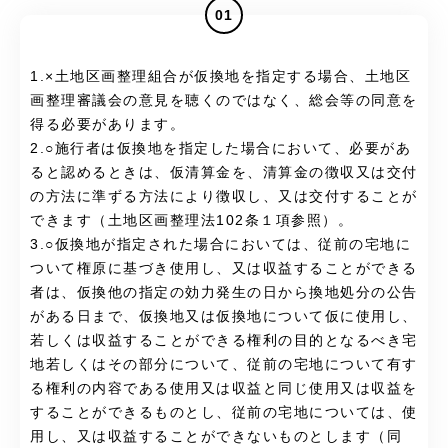
01
1.×土地区画整理組合が仮換地を指定する場合、土地区
画整理審議会の意見を聴くのではなく、総会等の同意を
得る必要があります。
2.○施行者は仮換地を指定した場合において、必要があ
ると認めるときは、仮清算金を、清算金の徴収又は交付
の方法に準ずる方法により徴収し、又は交付することが
できます（土地区画整理法102条１項参照）。
3.○仮換地が指定された場合においては、従前の宅地に
ついて権原に基づき使用し、又は収益することができる
者は、仮換他の指定の効力発生の日から換地処分の公告
がある日まで、仮換地又は仮換地について仮に使用し、
若しくは収益することができる権利の目的となるべき宅
地若しくはその部分について、従前の宅地について有す
る権利の内容である使用又は収益と同じ使用又は収益を
することができるものとし、従前の宅地については、使
用し、又は収益することができないものとします（同