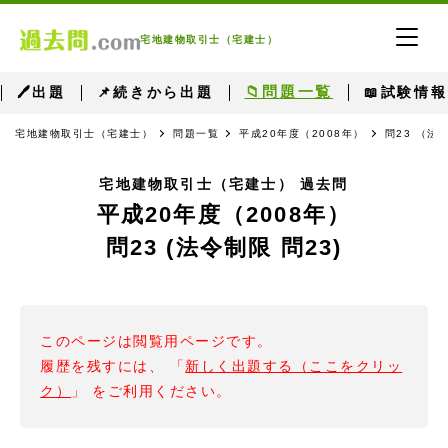
宅地建物取引士（宅建士）
📁問題一覧
🖊出題
📌続きから出題
📖試験情報
宅地建物取引士（宅建士）
問題一覧
平成20年度（2008年）
問23 （法
宅地建物取引士（宅建士） 過去問
平成20年度（2008年）
問23 (法令制限 問23)
このページは閲覧用ページです。
履歴を残すには、 「
新しく出題する（ここをクリッ
ク）
」 をご利用ください。