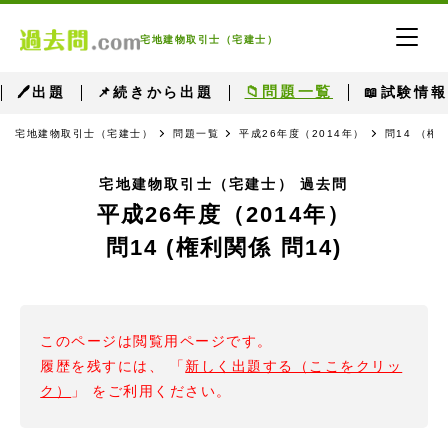
宅地建物取引士（宅建士）
📁問題一覧
🖊出題
📌続きから出題
📖試験情報
宅地建物取引士（宅建士）
問題一覧
平成26年度（2014年）
問14 （権
宅地建物取引士（宅建士） 過去問
平成26年度（2014年）
問14 (権利関係 問14)
このページは閲覧用ページです。
履歴を残すには、 「
新しく出題する（ここをクリッ
ク）
」 をご利用ください。