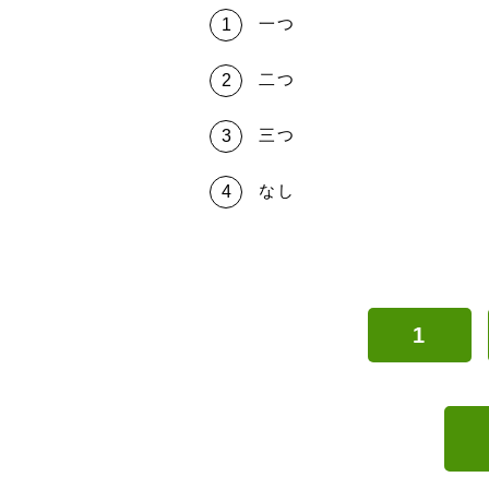
一つ
二つ
三つ
なし
1