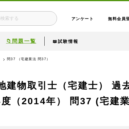
アンケート
無料会員
📁問題一覧
📖試験情報
）
問37 （宅建業法 問37）
地建物取引士（宅建士） 過
年度（2014年）
問37 (宅建業