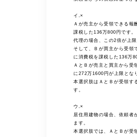
イ.×
Ａが売主から受領できる報酬の
課税した136万800円です。
代理の場合、この2倍が上限な
そして、Ｂが買主から受領でき
に消費税を課税した136万8
ＡとＢが売主と買主から受
に272万1600円が上限と
本選択肢はＡとＢが受領す
す。
ウ.×
居住用建物の場合、依頼者か
ます。
本選択肢では、ＡとＢが受領