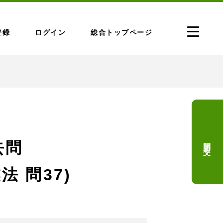
登録
ログイン
総合トップページ
問題文
去問
法 問37)