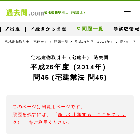
宅地建物取引士（宅建士）
📁問題一覧
🖊出題
📌続きから出題
📖試験情報
宅地建物取引士（宅建士）
問題一覧
平成26年度（2014年）
問45 （宅
宅地建物取引士（宅建士） 過去問
平成26年度（2014年）
問45 (宅建業法 問45)
このページは閲覧用ページです。
履歴を残すには、 「
新しく出題する（ここをクリッ
ク）
」 をご利用ください。