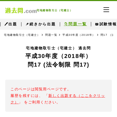
宅地建物取引士（宅建士）
📁問題一覧
🖊出題
📌続きから出題
📖試験情報
宅地建物取引士（宅建士）
問題一覧
平成30年度（2018年）
問17 （法
宅地建物取引士（宅建士） 過去問
平成30年度（2018年）
問17 (法令制限 問17)
このページは閲覧用ページです。
履歴を残すには、 「
新しく出題する（ここをクリッ
ク）
」 をご利用ください。