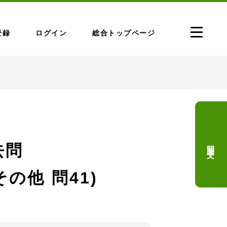
登録
ログイン
総合トップページ
問題文
去問
その他 問41)