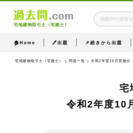
宅地建物取引士（宅建士）
🏠Home
🖊出題
📌続きから出題
宅地建物取引士（宅建士）
問題一覧
令和2年度10月実施分（
宅
令和2年度10