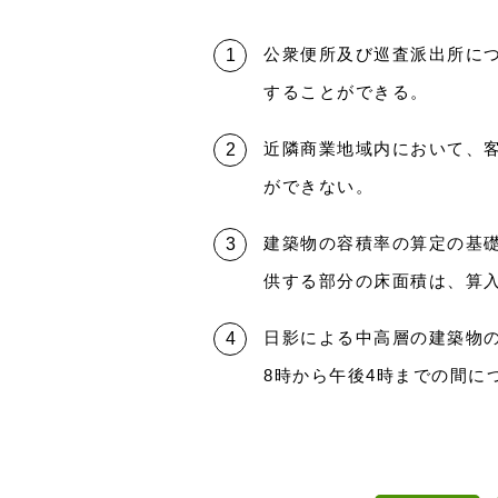
公衆便所及び巡査派出所に
することができる。
近隣商業地域内において、客
ができない。
建築物の容積率の算定の基
供する部分の床面積は、算
日影による中高層の建築物
8時から午後4時までの間に