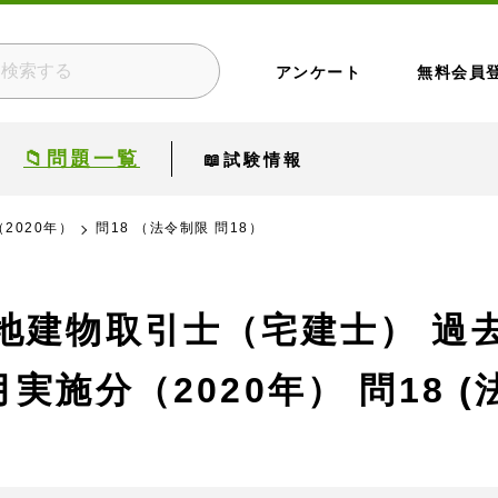
アンケート
無料会員
📁問題一覧
📖試験情報
2020年）
問18 （法令制限 問18）
地建物取引士（宅建士） 過
月実施分（2020年）
問18 (