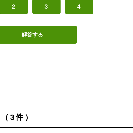
2
3
4
解答する
（3件）