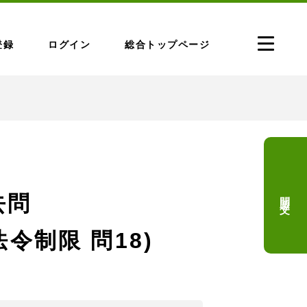
登録
ログイン
総合トップページ
問題文
去問
法令制限 問18)