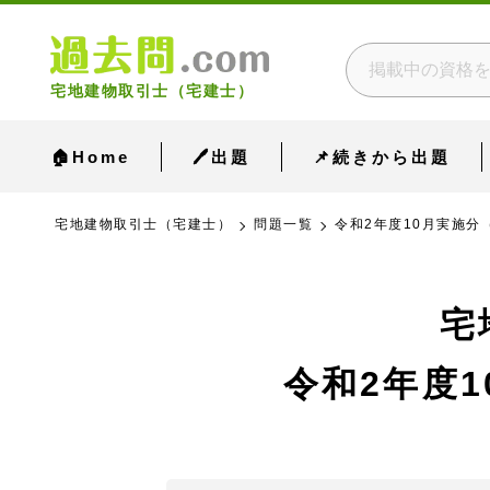
宅地建物取引士（宅建士）
🏠Home
🖊出題
📌続きから出題
宅地建物取引士（宅建士）
問題一覧
令和2年度10月実施分（
宅
令和2年度1