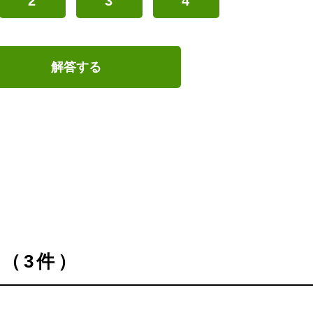
2
3
4
解答する
（3件）